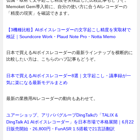
会議・取材で文字起こし精度を実検証した比較記事もどうぞ。
Memoket Gem導入前に、自分の使い方に合うAIレコーダーの
「精度の現実」を確認できます。
【3機種比較】AIボイスレコーダーの文字起こし精度を実取材で
検証｜Soundcore Work・Plaud Note Pro・Notta Memo
日本で買えるAIボイスレコーダーの最新ラインナップを横断的に
比較したい方は、こちらのハブ記事もどうぞ。
日本で買えるAIボイスレコーダー8選｜文字起こし・議事録が一
気に楽になる最新モデルまとめ
最新の業務用AIレコーダーの動向もあわせて。
ユアーショップ、アリババグループDingTalkの「TALIX &
DingTalk A1 AIボイスレコーダー」を日本市場で本格展開｜6月22
日販売開始・26,800円・FunASR 1.5搭載で21言語翻訳