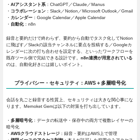
・
AIアシスタント系
：ChatGPT／Claude／Manus
・
コラボレーション
：Slack／Notion／Microsoft Outlook／Gmail
・
カレンダー
：Google Calendar／Apple Calendar
・
自動化
：n8n
録音と要約だけで終わらず、要約から自動でタスク化してNotion
に飛ばす／Slackの該当チャンネルに要点を投稿する／Googleカ
レンダーに次の打ち合わせを設定する、といったワークフローを
既存ツール側で完結できる設計です。
n8n連携が用意されている
のは、自動化好きには嬉しいポイント。
プライバシー・セキュリティ：AWS＋多層暗号化
会話を丸ごと録音する性質上、セキュリティは大きな関心事にな
ります。Memoket Gemは以下の対策を打ち出しています。
・
多層暗号化
：データの転送中・保存中の両方で複数レイヤーの
暗号化
・
AWSクラウドストレージ
：録音・要約はAWS上で管理