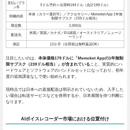
支払いプラ
5ドル予約＋出荷時194ドル（合計199ドル）
ンB
本体（カラー選択可）／アクセサリー／Memoket App 1年無
同梱内容
制限サブスク（239ドル相当）
限定数
2,000台
米国／英国／カナダ／EU諸国／オーストラリア／ニュージ
配送先
ーランド
保証
12か月（出荷前は無料返品OK）
注目したいのは、
本体価格179ドルに「Memoket Appの1年無制
限サブスク（239ドル相当）」が含まれている
こと。実質的にハ
ードウェアとソフトウェアのバンドルセットになっており、初年
度の追加課金なしで使い始められます。
現時点では日本への直接配送は明示されていないため、入手した
い場合は転送サービスなどを併用するか、日本展開を待つ判断に
なります。
AIボイスレコーダー市場における位置付け