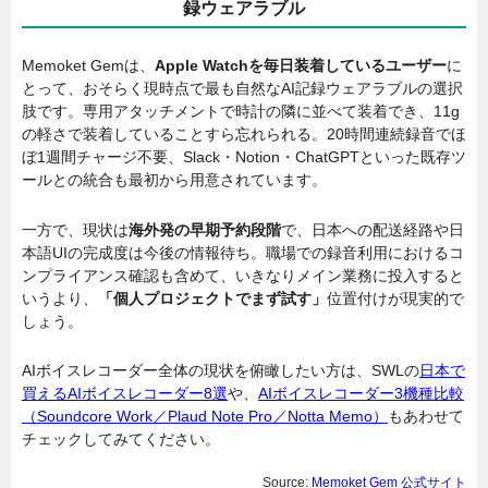
録ウェアラブル
Memoket Gemは、
Apple Watchを毎日装着しているユーザー
に
とって、おそらく現時点で最も自然なAI記録ウェアラブルの選択
肢です。専用アタッチメントで時計の隣に並べて装着でき、11g
の軽さで装着していることすら忘れられる。20時間連続録音でほ
ぼ1週間チャージ不要、Slack・Notion・ChatGPTといった既存ツ
ールとの統合も最初から用意されています。
一方で、現状は
海外発の早期予約段階
で、日本への配送経路や日
本語UIの完成度は今後の情報待ち。職場での録音利用におけるコ
ンプライアンス確認も含めて、いきなりメイン業務に投入すると
いうより、
「個人プロジェクトでまず試す」
位置付けが現実的で
しょう。
AIボイスレコーダー全体の現状を俯瞰したい方は、SWLの
日本で
買えるAIボイスレコーダー8選
や、
AIボイスレコーダー3機種比較
（Soundcore Work／Plaud Note Pro／Notta Memo）
もあわせて
チェックしてみてください。
Source:
Memoket Gem 公式サイト