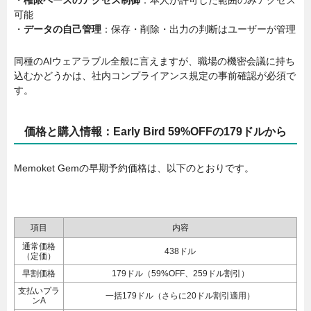
・
権限ベースのアクセス制御
：本人が許可した範囲のみアクセス
可能
・
データの自己管理
：保存・削除・出力の判断はユーザーが管理
同種のAIウェアラブル全般に言えますが、職場の機密会議に持ち
込むかどうかは、社内コンプライアンス規定の事前確認が必須で
す。
価格と購入情報：Early Bird 59%OFFの179ドルから
Memoket Gemの早期予約価格は、以下のとおりです。
項目
内容
通常価格
438ドル
（定価）
早割価格
179ドル（59%OFF、259ドル割引）
支払いプラ
一括179ドル（さらに20ドル割引適用）
ンA