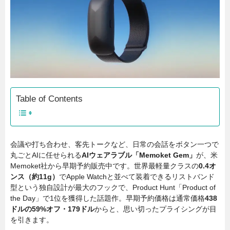
Table of Contents
会議や打ち合わせ、客先トークなど、日常の会話をボタン一つで
丸ごとAIに任せられる
AIウェアラブル「Memoket Gem」
が、米
Memoket社から早期予約販売中です。世界最軽量クラスの
0.4オ
ンス（約11g）
でApple Watchと並べて装着できるリストバンド
型という独自設計が最大のフックで、Product Hunt「Product of
the Day」で1位を獲得した話題作。早期予約価格は通常価格
438
ドルの59%オフ・179ドル
からと、思い切ったプライシングが目
を引きます。