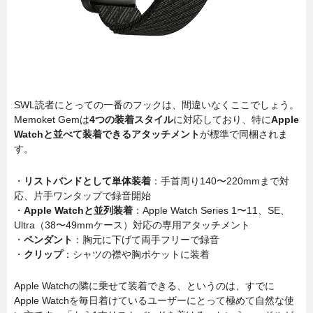
SWL読者にとっての一番のフックは、間違いなくここでしょう。
Memoket Gemは
4つの装着スタイル
に対応しており、特に
Apple
Watchと並べて装着できるアタッチメント
が標準で同梱されま
す。
・
リストバンドとして単体装着
：手首周り140〜220mmまで対
応、片手ワンタップで録音開始
・
Apple Watchと並列装着
：Apple Watch Series 1〜11、SE、
Ultra（38〜49mmケース）対応の専用アタッチメント
・
ペンダント
：胸元に下げて両手フリーで録音
・
クリップ
：シャツの襟や胸ポケットに装着
Apple Watchの隣に乗せて装着できる、というのは、すでに
Apple Watchを毎日着けているユーザーにとって極めて自然な使