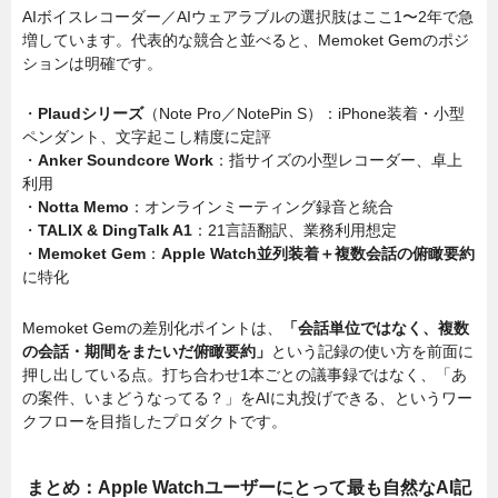
AIボイスレコーダー／AIウェアラブルの選択肢はここ1〜2年で急
増しています。代表的な競合と並べると、Memoket Gemのポジ
ションは明確です。
・
Plaudシリーズ
（Note Pro／NotePin S）：iPhone装着・小型
ペンダント、文字起こし精度に定評
・
Anker Soundcore Work
：指サイズの小型レコーダー、卓上
利用
・
Notta Memo
：オンラインミーティング録音と統合
・
TALIX & DingTalk A1
：21言語翻訳、業務利用想定
・
Memoket Gem
：
Apple Watch並列装着＋複数会話の俯瞰要約
に特化
Memoket Gemの差別化ポイントは、
「会話単位ではなく、複数
の会話・期間をまたいだ俯瞰要約」
という記録の使い方を前面に
押し出している点。打ち合わせ1本ごとの議事録ではなく、「あ
の案件、いまどうなってる？」をAIに丸投げできる、というワー
クフローを目指したプロダクトです。
まとめ：Apple Watchユーザーにとって最も自然なAI記