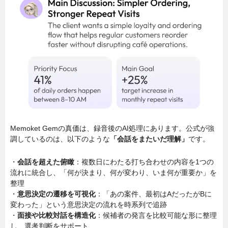
Memoket Gemの真価は、録音後のAI処理にあります。公式が強
調しているのは、以下のような
「会話をまたいだ理解」
です。
・
会話を超えた俯瞰
：複数日にわたる打ち合わせの内容を1つの
流れに統合し、「何が決まり、何が変わり、いま何が重要か」を
整理
・
意思決定の遷移を可視化
：「あの案件、最初はAだったがBに
変わった」という意思決定の流れを時系列で追跡
・
面接や比較対話を構造化
：候補者の発言を比較可能な形に整理
し、選考判断をサポート