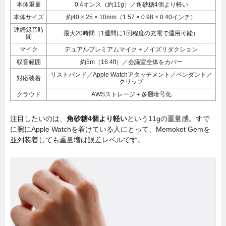
本体重量
0.4オンス（約11g）／角砂糖4個より軽い
本体サイズ
約40 × 25 × 10mm（1.57 × 0.98 × 0.40インチ）
連続録音時
最大20時間（1週間に1回程度の充電で運用可能）
間
マイク
デュアルプレミアムマイク＋ノイズリダクション
収音範囲
約5m（16.4ft）／会議室全体をカバー
リストバンド／Apple Watchアタッチメント／ペンダント／
対応装着
クリップ
クラウド
AWSストレージ＋多層暗号化
注目したいのは、
角砂糖4個より軽い
という11gの重量感。すで
に腕にApple Watchを着けている人にとって、Memoket Gemを
並列装着しても重量増は誤差レベルです。