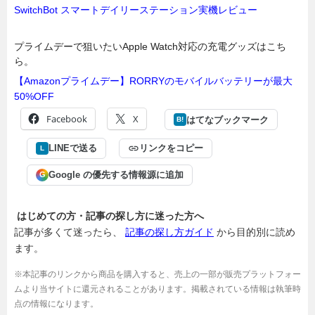
SwitchBot スマートデイリーステーション実機レビュー
プライムデーで狙いたいApple Watch対応の充電グッズはこち
ら。
【Amazonプライムデー】RORRYのモバイルバッテリーが最大
50%OFF
Facebook
X
はてなブックマーク
B!
LINEで送る
リンクをコピー
L
Google の優先する情報源に追加
G
はじめての方・記事の探し方に迷った方へ
記事が多くて迷ったら、
記事の探し方ガイド
から目的別に読め
ます。
※本記事のリンクから商品を購入すると、売上の一部が販売プラットフォー
ムより当サイトに還元されることがあります。掲載されている情報は執筆時
点の情報になります。