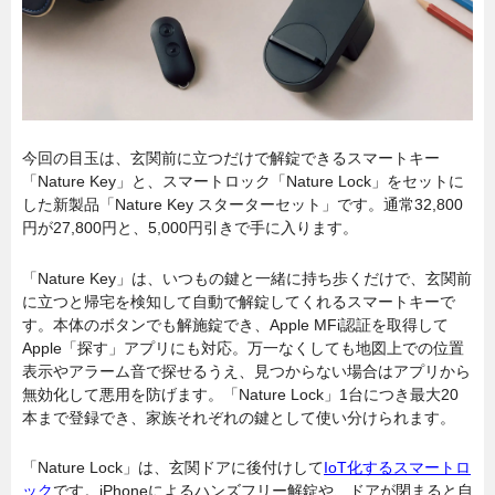
今回の目玉は、玄関前に立つだけで解錠できるスマートキー
「Nature Key」と、スマートロック「Nature Lock」をセットに
した新製品「Nature Key スターターセット」です。通常32,800
円が27,800円と、5,000円引きで手に入ります。
「Nature Key」は、いつもの鍵と一緒に持ち歩くだけで、玄関前
に立つと帰宅を検知して自動で解錠してくれるスマートキーで
す。本体のボタンでも解施錠でき、Apple MFi認証を取得して
Apple「探す」アプリにも対応。万一なくしても地図上での位置
表示やアラーム音で探せるうえ、見つからない場合はアプリから
無効化して悪用を防げます。「Nature Lock」1台につき最大20
本まで登録でき、家族それぞれの鍵として使い分けられます。
「Nature Lock」は、玄関ドアに後付けして
IoT化するスマートロ
ック
です。iPhoneによるハンズフリー解錠や、ドアが閉まると自