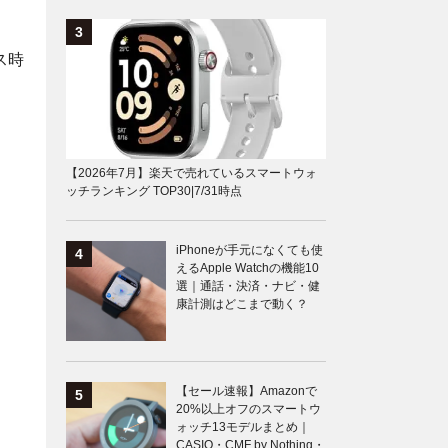
ス時
【2026年7月】楽天で売れているスマートウォ
ッチランキング TOP30|7/31時点
iPhoneが手元になくても使
えるApple Watchの機能10
選｜通話・決済・ナビ・健
康計測はどこまで動く？
【セール速報】Amazonで
20%以上オフのスマートウ
ォッチ13モデルまとめ｜
CASIO・CMF by Nothing・