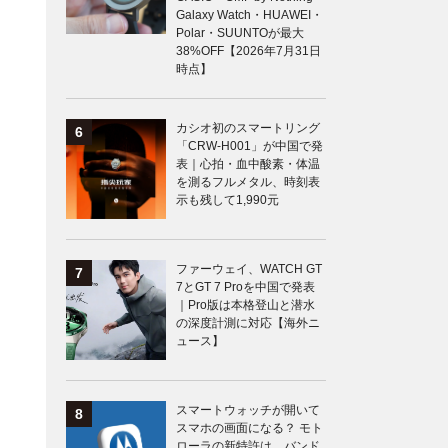
Galaxy Watch・HUAWEI・
Polar・SUUNTOが最大
38%OFF【2026年7月31日
時点】
カシオ初のスマートリング
「CRW-H001」が中国で発
表｜心拍・血中酸素・体温
を測るフルメタル、時刻表
示も残して1,990元
ファーウェイ、WATCH GT
7とGT 7 Proを中国で発表
｜Pro版は本格登山と潜水
の深度計測に対応【海外ニ
ュース】
スマートウォッチが開いて
スマホの画面になる？ モト
ローラの新特許は、バンド