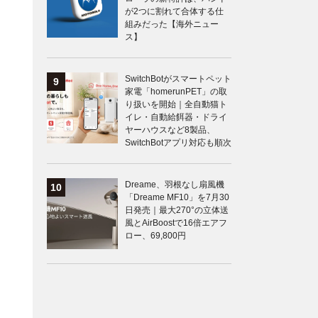
が2つに割れて合体する仕
組みだった【海外ニュー
ス】
SwitchBotがスマートペット
家電「homerunPET」の取
り扱いを開始｜全自動猫ト
イレ・自動給餌器・ドライ
ヤーハウスなど8製品、
SwitchBotアプリ対応も順次
Dreame、羽根なし扇風機
「Dreame MF10」を7月30
日発売｜最大270°の立体送
風とAirBoostで16倍エアフ
ロー、69,800円