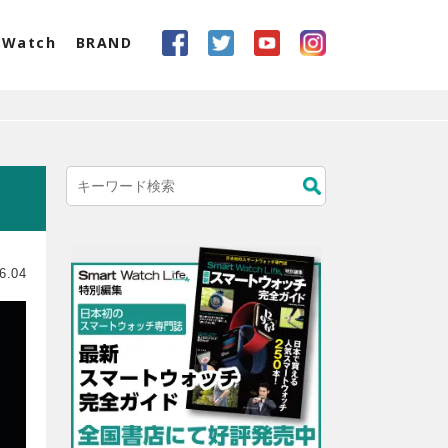
eWatch
BRAND
6.04