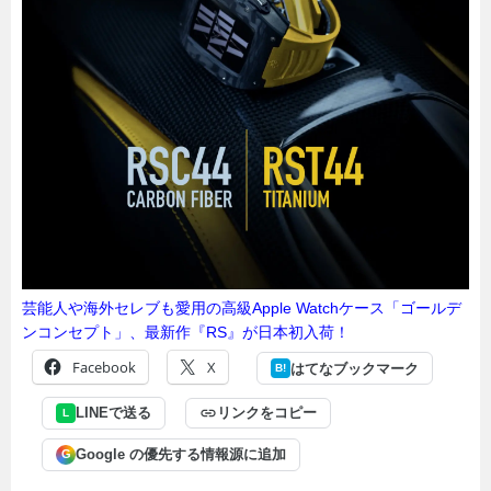
芸能人や海外セレブも愛用の高級Apple Watchケース「ゴールデ
ンコンセプト」、最新作『RS』が日本初入荷！
Facebook
X
はてなブックマーク
B!
LINEで送る
リンクをコピー
L
Google の優先する情報源に追加
G