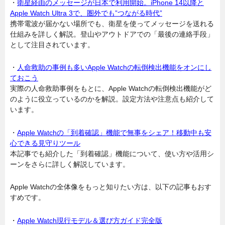
・
衛星経由のメッセージが日本で利用開始。iPhone 14以降と
Apple Watch Ultra 3で、圏外でも”つながる時代”
携帯電波が届かない場所でも、衛星を使ってメッセージを送れる
仕組みを詳しく解説。登山やアウトドアでの「最後の連絡手段」
として注目されています。
・
人命救助の事例も多いApple Watchの転倒検出機能をオンにし
ておこう
実際の人命救助事例をもとに、Apple Watchの転倒検出機能がど
のように役立っているのかを解説。設定方法や注意点も紹介して
います。
・
Apple Watchの「到着確認」機能で無事をシェア！移動中も安
心できる見守りツール
本記事でも紹介した「到着確認」機能について、使い方や活用シ
ーンをさらに詳しく解説しています。
Apple Watchの全体像をもっと知りたい方は、以下の記事もおす
すめです。
・
Apple Watch現行モデル＆選び方ガイド完全版