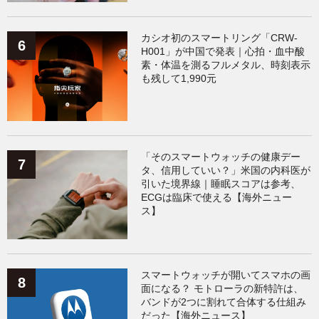
カシオ初のスマートリング「CRW-
H001」が中国で発表｜心拍・血中酸
素・体温を測るフルメタル、時刻表示
も残して1,990元
「そのスマートウォッチの健康デー
タ、信用していい？」米国の内科医が
引いた境界線｜睡眠スコアは参考、
ECGは臨床で使える【海外ニュー
ス】
スマートウォッチが開いてスマホの画
面になる？ モトローラの新特許は、
バンドが2つに割れて合体する仕組み
だった【海外ニュース】