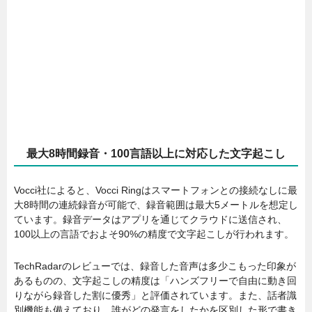
最大8時間録音・100言語以上に対応した文字起こし
Vocci社によると、Vocci Ringはスマートフォンとの接続なしに最
大8時間の連続録音が可能で、録音範囲は最大5メートルを想定し
ています。録音データはアプリを通じてクラウドに送信され、
100以上の言語でおよそ90%の精度で文字起こしが行われます。
TechRadarのレビューでは、録音した音声は多少こもった印象が
あるものの、文字起こしの精度は「ハンズフリーで自由に動き回
りながら録音した割に優秀」と評価されています。また、話者識
別機能も備えており、誰がどの発言をしたかを区別した形で書き