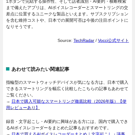
1ボタンで完結する操作性、そして話者識別・AI要約・横断検索
まで備えたアプリは、AIボイスレコーダーとスマートリングの交
差点に位置するユニークな製品といえます。サブスクリプション
を含む維持コストや、日本での展開可否は今後の注目ポイントに
なりそうです。
Source:
TechRadar
/
Vocci公式サイト
あわせて読みたい関連記事
指輪型のスマートウォッチデバイスが気になる方は、日本で購入
できるスマートリングを幅広く比較したこちらの記事もあわせて
ご覧ください。
→
日本で購入可能なスマートリング徹底比較（2026年版）【使
用レビューあり】
録音・文字起こし・AI要約に興味がある方には、国内で購入でき
るAIボイスレコーダーをまとめた記事もおすすめです。
→
日本で買えるAIボイスレコーダーまとめ｜文字起こし・議事