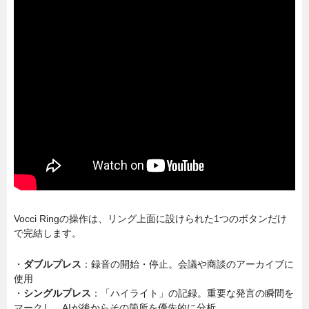
Vocci Ringの操作は、リング上面に設けられた1つのボタンだけ
で完結します。
・
ダブルプレス
：録音の開始・停止。会議や商談のアーカイブに
使用
・
シングルプレス
：「ハイライト」の記録。重要な発言の瞬間を
マークし、AIが後からその箇所を優先的に分析