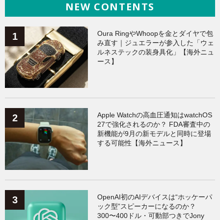
NEW CONTENTS
iPhone
（141）
ヘルスケア
（140）
Galaxy
（136）
ガジェット
（135）
Oura RingやWhoopを金とダイヤで包
み直す｜ジュエラーが参入した「ウェ
ルネステックの装身具化」【海外ニュ
ワークアウト
（131）
ース】
AppleWatchアクセサリー
（124）
Fitbit
（122）
Xiaomi
（119）
Apple Watchの高血圧通知はwatchOS
27で強化されるのか？ FDA審査中の
新機能が9月の新モデルと同時に登場
する可能性【海外ニュース】
OpenAI初のAIデバイスは“ホッケーパ
ック型”スピーカーになるのか？
300〜400ドル・可動部つきでJony