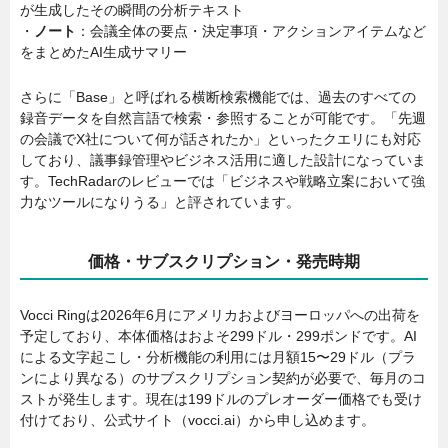
が生成したその瞬間の分析テキスト
・
ノート
：会議全体の要点・決定事項・アクションアイテムなど
をまとめたAI生成サマリー
さらに「Base」と呼ばれる横断検索機能では、過去のすべての
録音データを自然言語で検索・参照することが可能です。「先週
の会議でX社について何が話されたか」といったクエリにも対応
しており、議事録管理やビジネス活用に適した設計になっていま
す。TechRadarのレビューでは「ビジネスや戦略立案において強
力なツールになりうる」と評されています。
価格・サブスクリプション・発売時期
Vocci Ringは2026年6月にアメリカおよびヨーロッパへの出荷を
予定しており、本体価格はおよそ299ドル・299ポンドです。AI
による文字起こし・分析機能の利用には月額15〜29ドル（プラ
ンにより異なる）のサブスクリプション契約が必要で、毎月のコ
ストが発生します。現在は199ドルのプレオーダー価格でも受け
付けており、公式サイト（vocci.ai）から申し込めます。