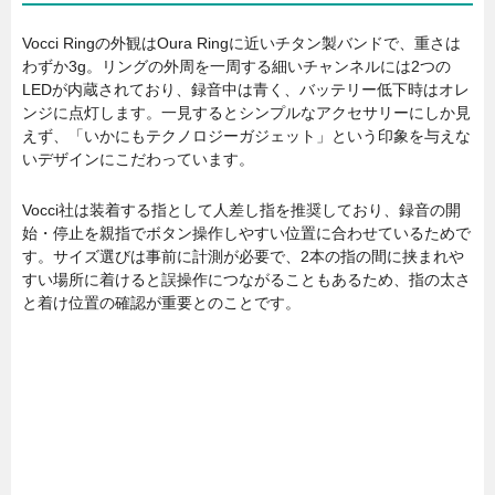
Vocci Ringの外観はOura Ringに近いチタン製バンドで、重さは
わずか3g。リングの外周を一周する細いチャンネルには2つの
LEDが内蔵されており、録音中は青く、バッテリー低下時はオレ
ンジに点灯します。一見するとシンプルなアクセサリーにしか見
えず、「いかにもテクノロジーガジェット」という印象を与えな
いデザインにこだわっています。
Vocci社は装着する指として人差し指を推奨しており、録音の開
始・停止を親指でボタン操作しやすい位置に合わせているためで
す。サイズ選びは事前に計測が必要で、2本の指の間に挟まれや
すい場所に着けると誤操作につながることもあるため、指の太さ
と着け位置の確認が重要とのことです。