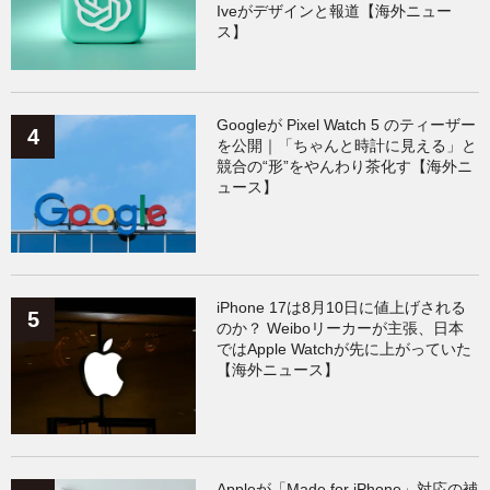
Iveがデザインと報道【海外ニュー
ス】
Googleが Pixel Watch 5 のティーザー
を公開｜「ちゃんと時計に見える」と
競合の“形”をやんわり茶化す【海外ニ
ュース】
iPhone 17は8月10日に値上げされる
のか？ Weiboリーカーが主張、日本
ではApple Watchが先に上がっていた
【海外ニュース】
Appleが「Made for iPhone」対応の補