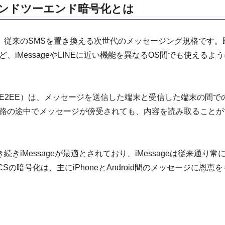
エンドツーエンド暗号化とは
rvices）は、従来のSMSを置き換える次世代のメッセージング規格です。
iMessageやLINEに近い機能を異なるOS間でも使えるよう
E2EE）は、メッセージを送信した端末と受信した端末の間で
路の途中でメッセージが傍受されても、内容を読み取ることが
続きiMessageが最適とされており、iMessageは従来通り常
の暗号化は、主にiPhoneとAndroid間のメッセージに恩恵を