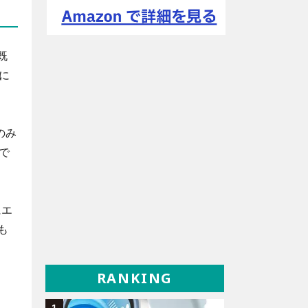
既
に
のみ
で
にエ
も
RANKING