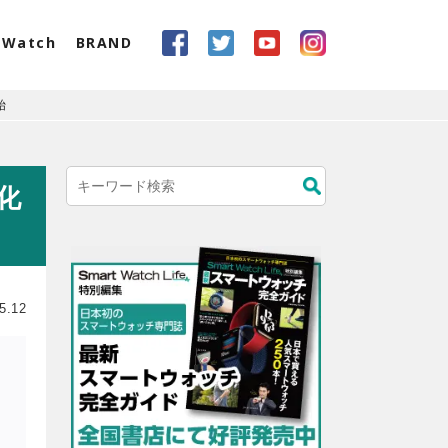
eWatch
BRAND
始
化
5.12