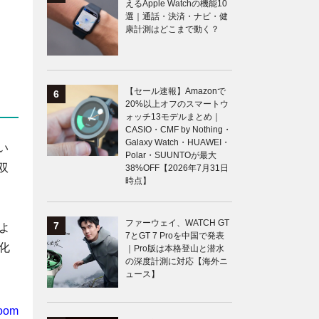
えるApple Watchの機能10
選｜通話・決済・ナビ・健
康計測はどこまで動く？
【セール速報】Amazonで
20%以上オフのスマートウ
ォッチ13モデルまとめ｜
CASIO・CMF by Nothing・
Galaxy Watch・HUAWEI・
い
Polar・SUUNTOが最大
双
38%OFF【2026年7月31日
時点】
ファーウェイ、WATCH GT
よ
7とGT 7 Proを中国で発表
化
｜Pro版は本格登山と潜水
の深度計測に対応【海外ニ
ュース】
oom