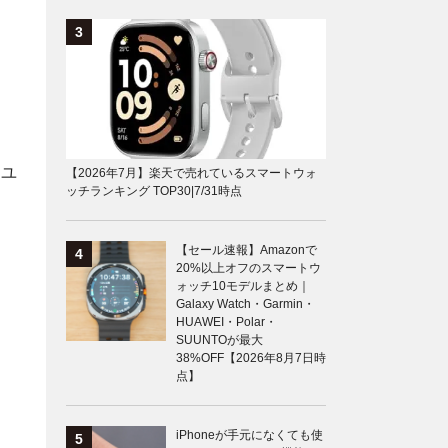
ま
。ユ
【2026年7月】楽天で売れているスマートウォ
ッチランキング TOP30|7/31時点
【セール速報】Amazonで
20%以上オフのスマートウ
ォッチ10モデルまとめ｜
Galaxy Watch・Garmin・
HUAWEI・Polar・
SUUNTOが最大
38%OFF【2026年8月7日時
点】
iPhoneが手元になくても使