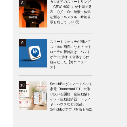
カシオ初のスマートリング
「CRW-H001」が中国で発
表｜心拍・血中酸素・体温
を測るフルメタル、時刻表
示も残して1,990元
スマートウォッチが開いて
スマホの画面になる？ モト
ローラの新特許は、バンド
が2つに割れて合体する仕
組みだった【海外ニュー
ス】
SwitchBotがスマートペット
家電「homerunPET」の取
り扱いを開始｜全自動猫ト
イレ・自動給餌器・ドライ
ヤーハウスなど8製品、
SwitchBotアプリ対応も順次