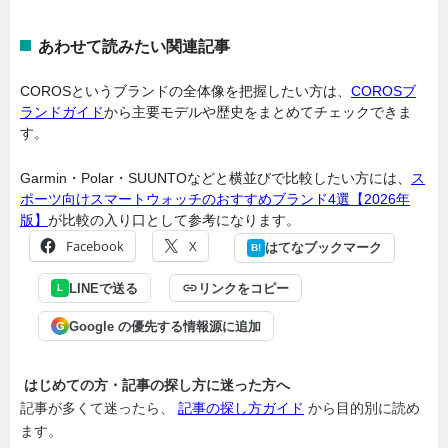
あわせて読みたい関連記事
COROSというブランドの全体像を把握したい方は、
COROSブ
ランドガイド
から主要モデルや歴史をまとめてチェックできま
す。
Garmin・Polar・SUUNTOなどと横並びで比較したい方には、
ス
ポーツ向けスマートウォッチのおすすめブランド4選【2026年
版】
が比較の入り口として参考になります。
Facebook
X
はてなブックマーク
B!
LINEで送る
リンクをコピー
L
Google の優先する情報源に追加
G
はじめての方・記事の探し方に迷った方へ
記事が多くて迷ったら、
記事の探し方ガイド
から目的別に読め
ます。