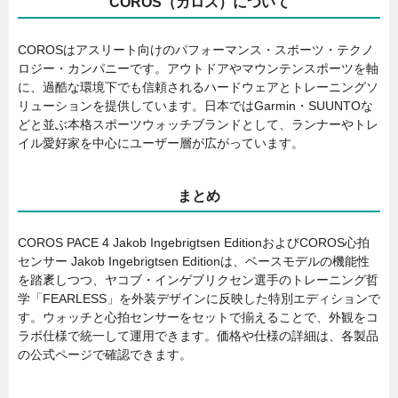
COROS（カロス）について
COROSはアスリート向けのパフォーマンス・スポーツ・テクノ
ロジー・カンパニーです。アウトドアやマウンテンスポーツを軸
に、過酷な環境下でも信頼されるハードウェアとトレーニングソ
リューションを提供しています。日本ではGarmin・SUUNTOな
どと並ぶ本格スポーツウォッチブランドとして、ランナーやトレ
イル愛好家を中心にユーザー層が広がっています。
まとめ
COROS PACE 4 Jakob Ingebrigtsen EditionおよびCOROS心拍
センサー Jakob Ingebrigtsen Editionは、ベースモデルの機能性
を踏袲しつつ、ヤコブ・インゲブリクセン選手のトレーニング哲
学「FEARLESS」を外装デザインに反映した特別エディションで
す。ウォッチと心拍センサーをセットで揃えることで、外観をコ
ラボ仕様で統一して運用できます。価格や仕様の詳細は、各製品
の公式ページで確認できます。