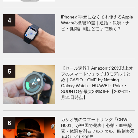
iPhoneが手元になくても使えるApple
Watchの機能10選｜通話・決済・ナ
ビ・健康計測はどこまで動く？
【セール速報】Amazonで20%以上オ
フのスマートウォッチ13モデルまと
め｜CASIO・CMF by Nothing・
Galaxy Watch・HUAWEI・Polar・
SUUNTOが最大38%OFF【2026年7
月31日時点】
カシオ初のスマートリング「CRW-
H001」が中国で発表｜心拍・血中酸
素・体温を測るフルメタル、時刻表示
も残して1,990元