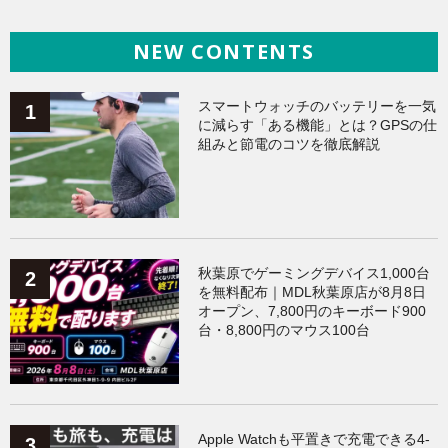
NEW CONTENTS
ヘルスケア
（138）
ガジェット
（135）
Galaxy
（133）
ワークアウト
（131）
スマートウォッチのバッテリーを一気
に減らす「ある機能」とは？GPSの仕
組みと節電のコツを徹底解説
AppleWatchアクセサリー
（124）
Fitbit
（121）
Xiaomi
（118）
秋葉原でゲーミングデバイス1,000台
を無料配布｜MDL秋葉原店が8月8日
オープン、7,800円のキーボード900
台・8,800円のマウス100台
Apple Watchも平置きで充電できる4-