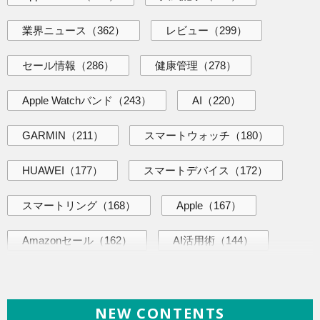
業界ニュース
（362）
レビュー
（299）
セール情報
（286）
健康管理
（278）
Apple Watchバンド
（243）
AI
（220）
GARMIN
（211）
スマートウォッチ
（180）
HUAWEI
（177）
スマートデバイス
（172）
スマートリング
（168）
Apple
（167）
Amazonセール
（162）
AI活用術
（144）
ヘルスケア
（138）
海外ニュース
（138）
NEW CONTENTS
iPhone
（135）
ガジェット
（134）