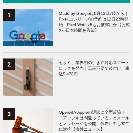
Galaxy
（133）
ワークアウト
（131）
Made by Googleは8月13日7時から｜
Pixel 11シリーズの予約は12日23時開
始、Pixel Watch 5もお披露目か【公式
AppleWatchアクセサリー
（123）
Fitbit
（121）
Xが日本時間を告知】
Xiaomi
（118）
セサミ、業界初の引き戸対応スマート
ロックを発売｜工事不要で後付け、税
込5,478円
OpenAIがAppleの訴訟に全面反論｜
「アップルは間違っている」とメール
とメッセージを公開、仮差止申し立て
に対抗【海外ニュース】