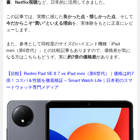
書
、
Netflix視聴
など、日常的に活用してきました。
この記事では、実際に感じた
良かった点・惜しかった点
、そして
今だからこそ“買い”といえる理由
を、実体験をもとに正直にレビ
ューします。
また、参考として同程度のサイズのハイエンド機種「iPad
mini（第6世代）」との比較記事もありますので、価格差が気に
なる方はこちらもどうぞ。実に
約7倍の価格差
があります。
【比較】Redmi Pad SE 8.7 vs iPad mini（第6世代）｜価格は約7
倍！コスパ＆性能を徹底検証 – Smart Watch Life｜日本初のスマ
ートウォッチ専門メディア