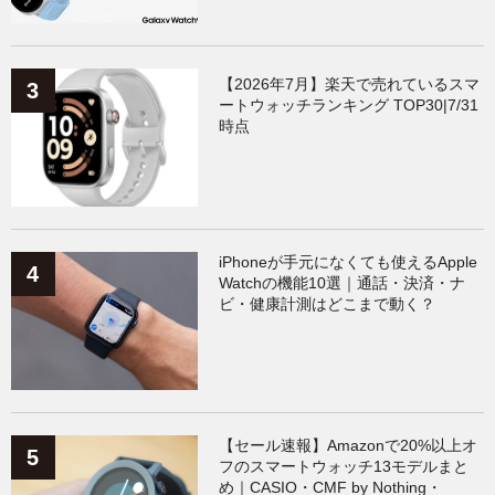
【2026年7月】楽天で売れているスマ
ートウォッチランキング TOP30|7/31
時点
iPhoneが手元になくても使えるApple
Watchの機能10選｜通話・決済・ナ
ビ・健康計測はどこまで動く？
【セール速報】Amazonで20%以上オ
フのスマートウォッチ13モデルまと
め｜CASIO・CMF by Nothing・