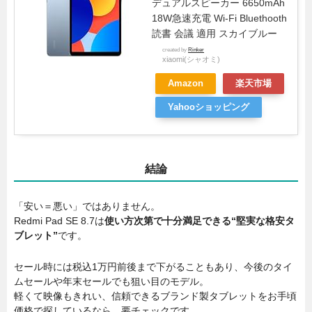
デュアルスピーカー 6650mAh
18W急速充電 Wi-Fi Bluethooth
読書 会議 適用 スカイブルー
created by
Rinker
xiaomi(シャオミ)
Amazon
楽天市場
Yahooショッピング
結論
「安い＝悪い」ではありません。
Redmi Pad SE 8.7は
使い方次第で十分満足できる“堅実な格安タ
ブレット”
です。
セール時には税込1万円前後まで下がることもあり、今後のタイ
ムセールや年末セールでも狙い目のモデル。
軽くて映像もきれい、信頼できるブランド製タブレットをお手頃
価格で探しているなら、要チェックです。