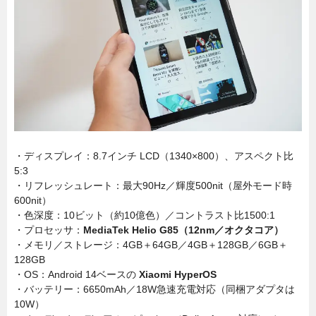
・ディスプレイ：8.7インチ LCD（1340×800）、アスペクト比
5:3
・リフレッシュレート：最大90Hz／輝度500nit（屋外モード時
600nit）
・色深度：10ビット（約10億色）／コントラスト比1500:1
・プロセッサ：
MediaTek Helio G85（12nm／オクタコア）
・メモリ／ストレージ：4GB＋64GB／4GB＋128GB／6GB＋
128GB
・OS：Android 14ベースの
Xiaomi HyperOS
・バッテリー：6650mAh／18W急速充電対応（同梱アダプタは
10W）