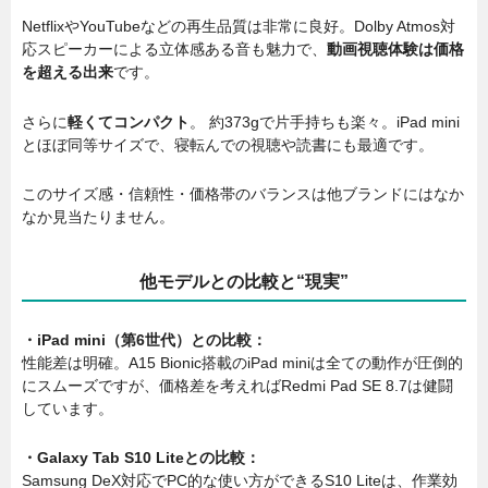
NetflixやYouTubeなどの再生品質は非常に良好。Dolby Atmos対
応スピーカーによる立体感ある音も魅力で、
動画視聴体験は価格
を超える出来
です。
さらに
軽くてコンパクト
。 約373gで片手持ちも楽々。iPad mini
とほぼ同等サイズで、寝転んでの視聴や読書にも最適です。
このサイズ感・信頼性・価格帯のバランスは他ブランドにはなか
なか見当たりません。
他モデルとの比較と“現実”
・iPad mini（第6世代）との比較：
性能差は明確。A15 Bionic搭載のiPad miniは全ての動作が圧倒的
にスムーズですが、価格差を考えればRedmi Pad SE 8.7は健闘
しています。
・Galaxy Tab S10 Liteとの比較：
Samsung DeX対応でPC的な使い方ができるS10 Liteは、作業効