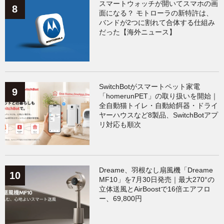
スマートウォッチが開いてスマホの画
面になる？ モトローラの新特許は、
バンドが2つに割れて合体する仕組み
だった【海外ニュース】
SwitchBotがスマートペット家電
「homerunPET」の取り扱いを開始｜
全自動猫トイレ・自動給餌器・ドライ
ヤーハウスなど8製品、SwitchBotアプ
リ対応も順次
Dreame、羽根なし扇風機「Dreame
MF10」を7月30日発売｜最大270°の
立体送風とAirBoostで16倍エアフロ
ー、69,800円