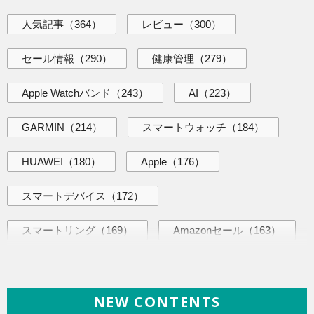
人気記事
（364）
レビュー
（300）
セール情報
（290）
健康管理
（279）
Apple Watchバンド
（243）
AI
（223）
GARMIN
（214）
スマートウォッチ
（184）
HUAWEI
（180）
Apple
（176）
スマートデバイス
（172）
スマートリング
（169）
Amazonセール
（163）
AI活用術
（144）
海外ニュース
（144）
NEW CONTENTS
iPhone
（141）
ヘルスケア
（140）