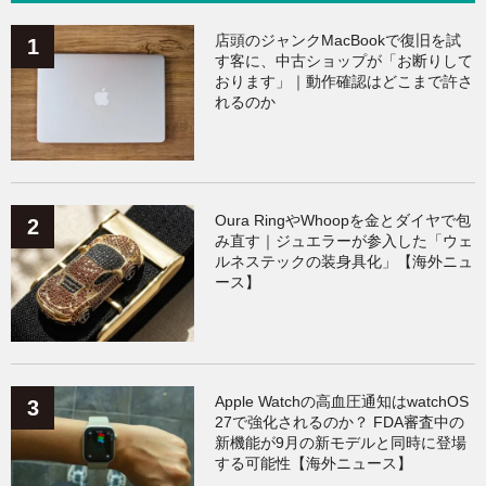
Galaxy
（136）
ガジェット
（136）
店頭のジャンクMacBookで復旧を試
す客に、中古ショップが「お断りして
おります」｜動作確認はどこまで許さ
ワークアウト
（131）
れるのか
AppleWatchアクセサリー
（124）
Fitbit
（122）
Xiaomi
（119）
Oura RingやWhoopを金とダイヤで包
み直す｜ジュエラーが参入した「ウェ
ルネステックの装身具化」【海外ニュ
ース】
Apple Watchの高血圧通知はwatchOS
27で強化されるのか？ FDA審査中の
新機能が9月の新モデルと同時に登場
する可能性【海外ニュース】