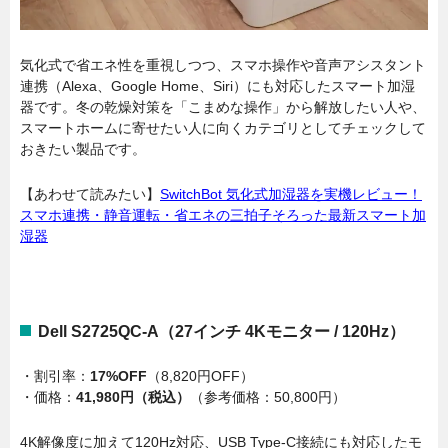
気化式で省エネ性を重視しつつ、スマホ操作や音声アシスタント
連携（Alexa、Google Home、Siri）にも対応したスマート加湿
器です。冬の乾燥対策を「こまめな操作」から解放したい人や、
スマートホームに寄せたい人に向くカテゴリとしてチェックして
おきたい製品です。
【あわせて読みたい】
SwitchBot 気化式加湿器を実機レビュー！
スマホ連携・静音運転・省エネの三拍子そろった最新スマート加
湿器
Dell S2725QC-A（27インチ 4Kモニター / 120Hz）
・割引率：
17%OFF
（8,820円OFF）
・価格：
41,980円（税込）
（参考価格：50,800円）
4K解像度に加えて120Hz対応、USB Type-C接続にも対応したモ