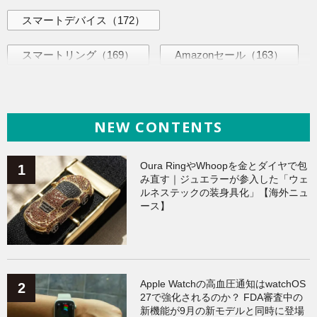
スマートデバイス
（172）
スマートリング
（169）
Amazonセール
（163）
AI活用術
（144）
海外ニュース
（144）
NEW CONTENTS
iPhone
（141）
ヘルスケア
（140）
Galaxy
（136）
ガジェット
（135）
Oura RingやWhoopを金とダイヤで包
み直す｜ジュエラーが参入した「ウェ
ルネステックの装身具化」【海外ニュ
ワークアウト
（131）
ース】
AppleWatchアクセサリー
（124）
Fitbit
（122）
Xiaomi
（119）
Apple Watchの高血圧通知はwatchOS
27で強化されるのか？ FDA審査中の
新機能が9月の新モデルと同時に登場