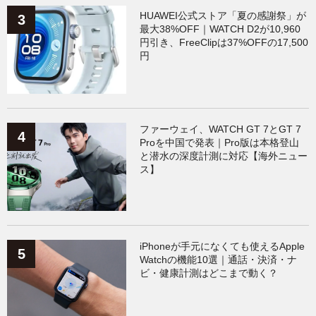
HUAWEI公式ストア「夏の感謝祭」が
最大38%OFF｜WATCH D2が10,960
円引き、FreeClipは37%OFFの17,500
円
ファーウェイ、WATCH GT 7とGT 7
Proを中国で発表｜Pro版は本格登山
と潜水の深度計測に対応【海外ニュー
ス】
iPhoneが手元になくても使えるApple
Watchの機能10選｜通話・決済・ナ
ビ・健康計測はどこまで動く？