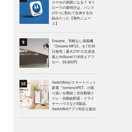
スマホの画面になる？ モト
ローラの新特許は、バンド
が2つに割れて合体する仕
組みだった【海外ニュー
ス】
Dreame、羽根なし扇風機
「Dreame MF10」を7月30
日発売｜最大270°の立体送
風とAirBoostで16倍エアフ
ロー、69,800円
SwitchBotがスマートペット
家電「homerunPET」の取
り扱いを開始｜全自動猫ト
イレ・自動給餌器・ドライ
ヤーハウスなど8製品、
SwitchBotアプリ対応も順次