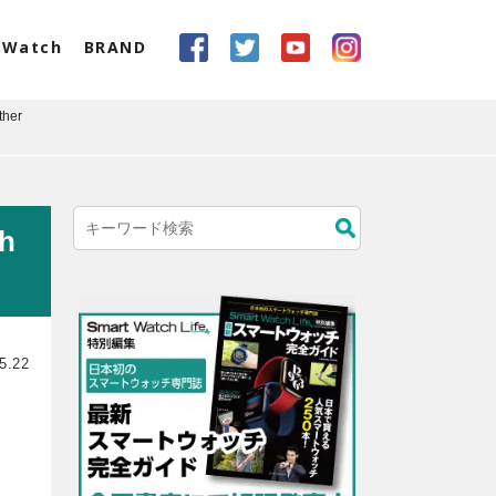
eWatch
BRAND
her
h
5.22