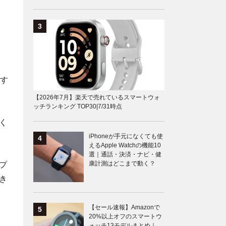
す
【2026年7月】楽天で売れているスマートウォ
ッチランキング TOP30|7/31時点
く
iPhoneが手元になくても使
えるApple Watchの機能10
選｜通話・決済・ナビ・健
康計測はどこまで動く？
プ
き
【セール速報】Amazonで
20%以上オフのスマートウ
ォッチ13モデルまとめ｜