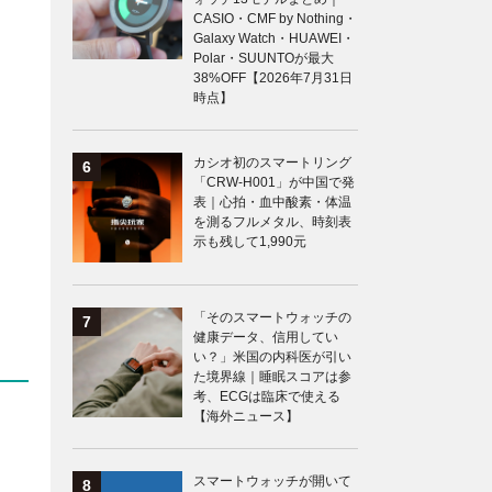
CASIO・CMF by Nothing・
Galaxy Watch・HUAWEI・
Polar・SUUNTOが最大
38%OFF【2026年7月31日
時点】
カシオ初のスマートリング
「CRW-H001」が中国で発
表｜心拍・血中酸素・体温
を測るフルメタル、時刻表
示も残して1,990元
「そのスマートウォッチの
健康データ、信用してい
い？」米国の内科医が引い
た境界線｜睡眠スコアは参
考、ECGは臨床で使える
【海外ニュース】
スマートウォッチが開いて