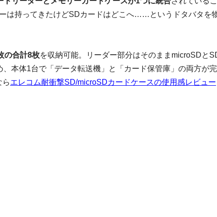
ードリーダーとメモリーカードケースが1つに統合
されている
ーは持ってきたけどSDカードはどこへ……というドタバタを
4枚の合計8枚
を収納可能。リーダー部分はそのままmicroSDとS
め、本体1台で「データ転送機」と「カード保管庫」の両方が
なら
エレコム耐衝撃SD/microSDカードケースの使用感レビュー