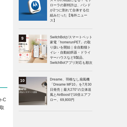
スマホの画面になる？ モト
ローラの新特許は、バンド
が2つに割れて合体する仕
組みだった【海外ニュー
ス】
SwitchBotがスマートペット
家電「homerunPET」の取
り扱いを開始｜全自動猫ト
イレ・自動給餌器・ドライ
ヤーハウスなど8製品、
SwitchBotアプリ対応も順次
Dreame、羽根なし扇風機
「Dreame MF10」を7月30
日発売｜最大270°の立体送
風とAirBoostで16倍エアフ
-C
ロー、69,800円
で取