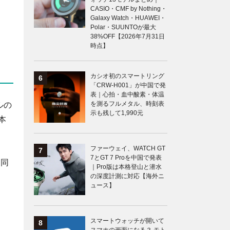
CASIO・CMF by Nothing・
Galaxy Watch・HUAWEI・
Polar・SUUNTOが最大
38%OFF【2026年7月31日
時点】
カシオ初のスマートリング
「CRW-H001」が中国で発
表｜心拍・血中酸素・体温
を測るフルメタル、時刻表
ルの
示も残して1,990元
本
ファーウェイ、WATCH GT
7とGT 7 Proを中国で発表
を同
｜Pro版は本格登山と潜水
の深度計測に対応【海外ニ
ュース】
スマートウォッチが開いて