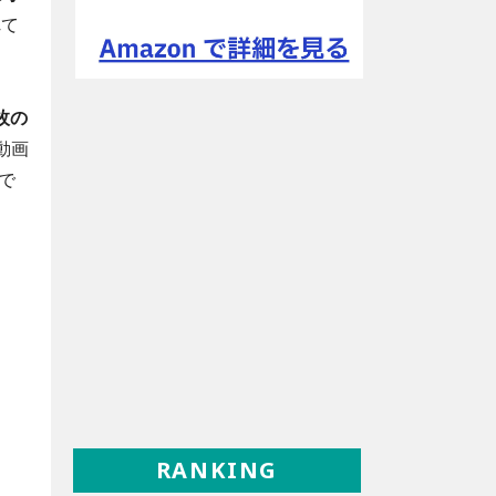
れて
枚の
動画
で
RANKING