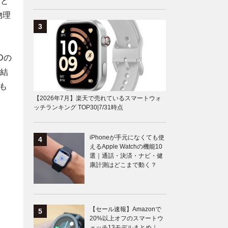
こと
物理
Dの
完結
も
【2026年7月】楽天で売れているスマートウォ
ッチランキング TOP30|7/31時点
iPhoneが手元になくても使
えるApple Watchの機能10
選｜通話・決済・ナビ・健
康計測はどこまで動く？
【セール速報】Amazonで
20%以上オフのスマートウ
ォッチ13モデルまとめ｜