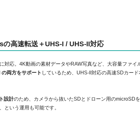
bpsの高速転送＋UHS-I / UHS-II対応
に対応。4K動画の素材データやRAW写真など、大容量ファイ
-II の両方をサポート
しているため、UHS-II対応の高速SDカード
ト設計
のため、カメラから抜いたSDとドローン用のmicroSD
プ、という運用も可能です。