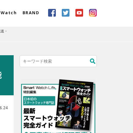
eWatch
BRAND
転送・
能
6.24