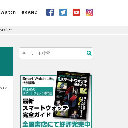
eWatch
BRAND
%OFF〜
8.04