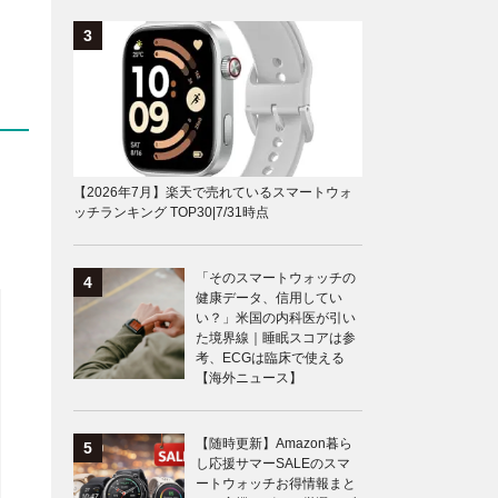
【2026年7月】楽天で売れているスマートウォ
ッチランキング TOP30|7/31時点
「そのスマートウォッチの
健康データ、信用してい
い？」米国の内科医が引い
た境界線｜睡眠スコアは参
考、ECGは臨床で使える
【海外ニュース】
【随時更新】Amazon暮ら
し応援サマーSALEのスマ
ートウォッチお得情報まと