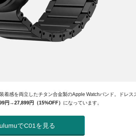
感を両立したチタン合金製のApple Watchバンド。ドレス
99円→27,899円（15%OFF）
になっています。
aulumuでC01を見る