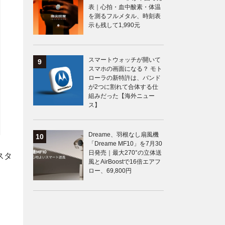
表｜心拍・血中酸素・体温
を測るフルメタル、時刻表
示も残して1,990元
スマートウォッチが開いて
スマホの画面になる？ モト
ローラの新特許は、バンド
が2つに割れて合体する仕
組みだった【海外ニュー
ス】
Dreame、羽根なし扇風機
「Dreame MF10」を7月30
日発売｜最大270°の立体送
スタ
風とAirBoostで16倍エアフ
ロー、69,800円