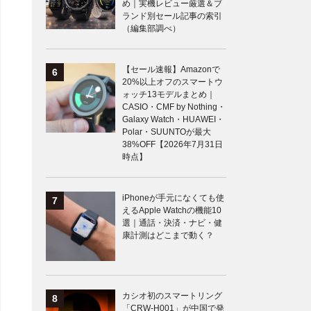
め｜実機レビュー厳選＆ブ
ランド別セール記事の索引
（編集部調べ）
【セール速報】Amazonで
20%以上オフのスマートウ
ォッチ13モデルまとめ｜
CASIO・CMF by Nothing・
Galaxy Watch・HUAWEI・
Polar・SUUNTOが最大
38%OFF【2026年7月31日
時点】
iPhoneが手元になくても使
えるApple Watchの機能10
選｜通話・決済・ナビ・健
康計測はどこまで動く？
カシオ初のスマートリング
「CRW-H001」が中国で発