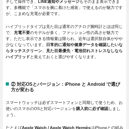
チして操作でき、
LINE通知やメッセージ
もそのまま表示できま
す。多機能で「スマホを腕に着けた感覚」で使えるのが魅力です
が、こまめな充電が必要です。
ハイブリッドタイプは見た目は通常のアナログ腕時計とほぼ同じ
で、
充電不要
のモデルが多く、ファッション性の高さが魅力で
す。ただし表示できる情報量は限られ、近年は選択肢自体がやや
少なくなっています。
日常的に通知や健康データを確認したいな
らタッチスクリーン
、
見た目最優先・電池切れストレスなしなら
ハイブリッド
と覚えておくと選びやすくなります。
② 対応OSとバージョン：iPhone と Android で選び
方が変わる
スマートウォッチは必ずスマートフォンと同期して使うため、お
使いのスマホのOSと対応バージョンを
購入前に必ず確認
しまし
ょう。
たとえば
Apple Watch / Apple Watch Hermès
はiPhoneとの組み