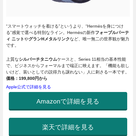
“スマートウォッチを着ける”というより、“Hermèsを身につけ
る”感覚で選べる特別なライン。Hermèsの新作
フォーブルパーテ
ィ ニット
や
グランHメタルリンク
など、唯一無二の世界観が魅力
です。
上質な
シルバーチタニウム
ケースと、Series 11相当の基本性能
で、ビジネスからフォーマルまで端正に映えます。「機能も欲し
いけど、装いとしての説得力も譲れない」人に刺さる一本です。
価格：
199,800円から
Apple公式で詳細を見る
Amazonで詳細を見る
楽天で詳細を見る