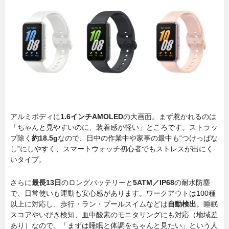
アルミボディに
1.6インチAMOLED
の大画面。まず惹かれるのは
「ちゃんと見やすいのに、装着感が軽い」ところです。ストラッ
プ除く
約18.5g
なので、日中の作業中や家事の最中も“つけっぱな
し”にしやすく、スマートウォッチ初心者でもストレスが出にく
いタイプ。
さらに
最長13日
のロングバッテリーと
5ATM／IP68
の耐水防塵
で、日常使いも運動も安心感があります。ワークアウトは100種
以上に対応し、歩行・ラン・プールスイムなどは
自動検出
。睡眠
スコアやいびき検知、血中酸素のモニタリングにも対応（地域差
あり）なので、「まずは睡眠と体調をちゃんと見たい」という人