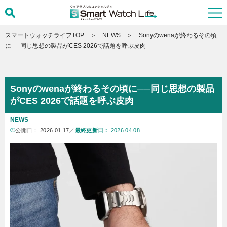
スマートウォッチライフTOP
NEWS
Sonyのwenaが終わるその頃
に──同じ思想の製品がCES 2026で話題を呼ぶ皮肉
Sonyのwenaが終わるその頃に──同じ思想の製品
がCES 2026で話題を呼ぶ皮肉
NEWS
公開日：
2026.01.17
／
最終更新日：
2026.04.08