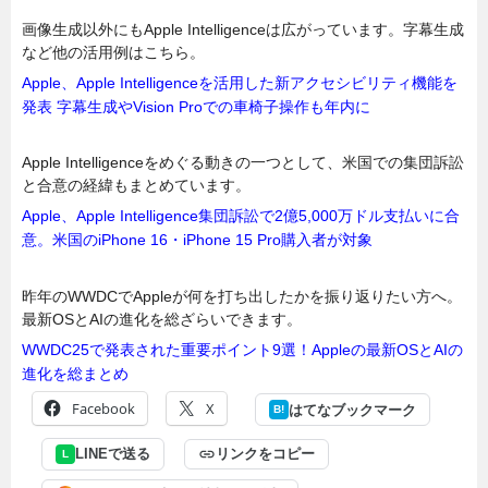
画像生成以外にもApple Intelligenceは広がっています。字幕生成
など他の活用例はこちら。
Apple、Apple Intelligenceを活用した新アクセシビリティ機能を
発表 字幕生成やVision Proでの車椅子操作も年内に
Apple Intelligenceをめぐる動きの一つとして、米国での集団訴訟
と合意の経緯もまとめています。
Apple、Apple Intelligence集団訴訟で2億5,000万ドル支払いに合
意。米国のiPhone 16・iPhone 15 Pro購入者が対象
昨年のWWDCでAppleが何を打ち出したかを振り返りたい方へ。
最新OSとAIの進化を総ざらいできます。
WWDC25で発表された重要ポイント9選！Appleの最新OSとAIの
進化を総まとめ
Facebook
X
はてなブックマーク
B!
LINEで送る
リンクをコピー
L