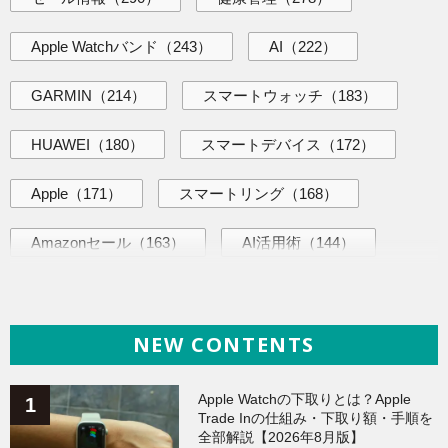
Apple Watchバンド
（243）
AI
（222）
GARMIN
（214）
スマートウォッチ
（183）
HUAWEI
（180）
スマートデバイス
（172）
Apple
（171）
スマートリング
（168）
Amazonセール
（163）
AI活用術
（144）
iPhone
（140）
海外ニュース
（140）
NEW CONTENTS
ヘルスケア
（138）
Galaxy
（136）
ガジェット
（135）
ワークアウト
（131）
Apple Watchの下取りとは？Apple
Trade Inの仕組み・下取り額・手順を
全部解説【2026年8月版】
AppleWatchアクセサリー
（124）
Fitbit
（122）