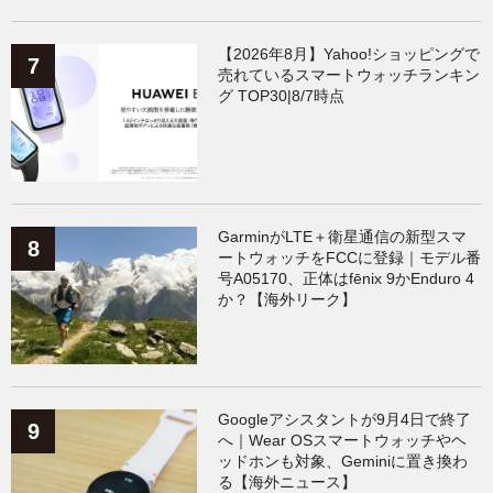
【2026年8月】Yahoo!ショッピングで
売れているスマートウォッチランキン
グ TOP30|8/7時点
GarminがLTE＋衛星通信の新型スマ
ートウォッチをFCCに登録｜モデル番
号A05170、正体はfēnix 9かEnduro 4
か？【海外リーク】
Googleアシスタントが9月4日で終了
へ｜Wear OSスマートウォッチやヘ
ッドホンも対象、Geminiに置き換わ
る【海外ニュース】