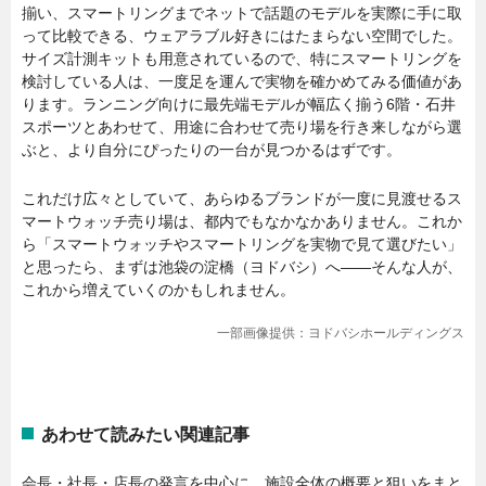
揃い、スマートリングまでネットで話題のモデルを実際に手に取
って比較できる、ウェアラブル好きにはたまらない空間でした。
サイズ計測キットも用意されているので、特にスマートリングを
検討している人は、一度足を運んで実物を確かめてみる価値があ
ります。ランニング向けに最先端モデルが幅広く揃う6階・石井
スポーツとあわせて、用途に合わせて売り場を行き来しながら選
ぶと、より自分にぴったりの一台が見つかるはずです。
これだけ広々としていて、あらゆるブランドが一度に見渡せるス
マートウォッチ売り場は、都内でもなかなかありません。これか
ら「スマートウォッチやスマートリングを実物で見て選びたい」
と思ったら、まずは池袋の淀橋（ヨドバシ）へ——そんな人が、
これから増えていくのかもしれません。
一部画像提供：ヨドバシホールディングス
あわせて読みたい関連記事
会長・社長・店長の発言を中心に、施設全体の概要と狙いをまと