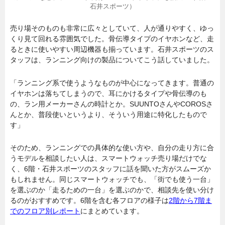
石井スポーツ）
売り場そのものも非常に広々としていて、人が通りやすく、ゆっ
くり見て回れる雰囲気でした。骨伝導タイプのイヤホンなど、走
るときに使いやすい周辺機器も揃っています。石井スポーツのス
タッフは、ランニング向けの製品についてこう話していました。
「ランニング系で使うようなものが中心になってきます。普通の
イヤホンは落ちてしまうので、耳にかけるタイプや骨伝導のも
の、ラン用メーカーさんの時計とか。SUUNTOさんやCOROSさ
んとか、普段使いというより、そういう用途に特化したもので
す」
そのため、ランニングでの具体的な使い方や、自分の走り方に合
うモデルを相談したい人は、スマートウォッチ売り場だけでな
く、6階・石井スポーツのスタッフに話を聞いた方がスムーズか
もしれません。同じスマートウォッチでも、「街でも使う一台」
を選ぶのか「走るための一台」を選ぶのかで、相談先を使い分け
るのがおすすめです。6階を含む各フロアの様子は
2階から7階ま
でのフロア別レポート
にまとめています。