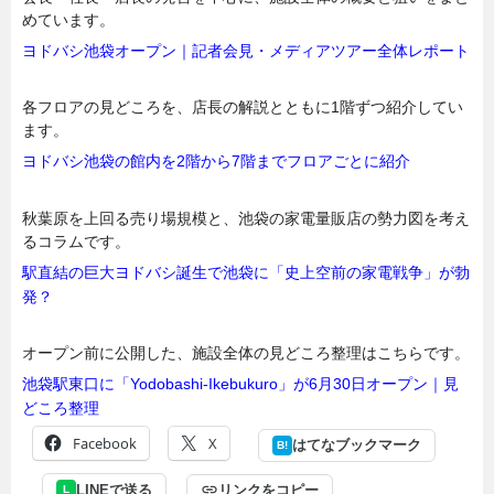
めています。
ヨドバシ池袋オープン｜記者会見・メディアツアー全体レポート
各フロアの見どころを、店長の解説とともに1階ずつ紹介してい
ます。
ヨドバシ池袋の館内を2階から7階までフロアごとに紹介
秋葉原を上回る売り場規模と、池袋の家電量販店の勢力図を考え
るコラムです。
駅直結の巨大ヨドバシ誕生で池袋に「史上空前の家電戦争」が勃
発？
オープン前に公開した、施設全体の見どころ整理はこちらです。
池袋駅東口に「Yodobashi-Ikebukuro」が6月30日オープン｜見
どころ整理
Facebook
X
はてなブックマーク
B!
LINEで送る
リンクをコピー
L